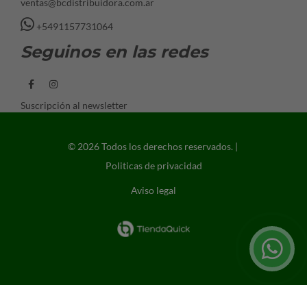
ventas@bcdistribuidora.com.ar
+5491157731064
Seguinos en las redes
Suscripción al newsletter
© 2026 Todos los derechos reservados. |
Politicas de privacidad
Aviso legal