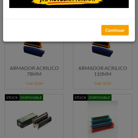
Cód: 3359
Cód: 1315
STOCK
DISPONIBLE
STOCK
DISPONIBLE
Continuar
ARMADOR ACRILICO
ARMADOR ACRILICO
78MM
110MM
Cód: 3234
Cód: 3235
STOCK
DISPONIBLE
STOCK
DISPONIBLE