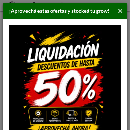
×
¡Aprovechá estas ofertas y stockeá tu grow!
Inicio
>
PARAFERNALIA
>
ARMADORES
Filtrar por:
Ordenar por:
ARMADORES
STOCK
DISPONIBLE
STOCK
DISPONIBLE
ARMADOR
AUTOMATICO
LRC ARMADOR KS
TORNASOLADO