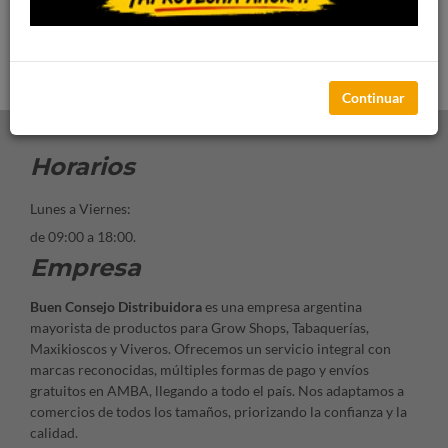
Cód: 1210
Continuar
Horarios
Lunes a Viernes:
de 09:00 a 18:00.
Empresa
Buen Consejo Distribuidora
es una empresa argentina
mayorista de productos para Grow Shops, Tabaquerías,
Maxikioscos y Viveros. Ofrecemos un servicio integral con
marcas reconocidas, múltiples formas de pago y envíos
gratuitos en AMBA, llegando a todo el país. Nos adaptamos a
comercios de todos los tamaños, priorizando la confianza y la
calidad.