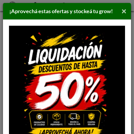
×
¡Aprovechá estas ofertas y stockeá tu grow!
Inicio
>
FERTILIZANTES
>
GREEN PLANT STS
Filtrar por:
Ordenar por:
GREEN PLANT STS
STOCK
NO DISPONIBLE
STS GREEN PLANT