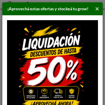
×
¡Aprovechá estas ofertas y stockeá tu grow!
Inicio
>
SEMILLAS
>
SEMILLAS
SEMILLAS ORGÁNICAS DE
HUERTA EQUILIBRIO
2686