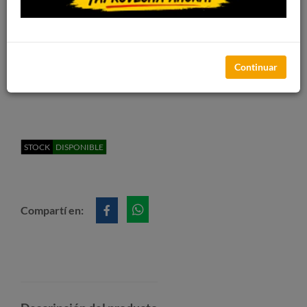
Continuar
STOCK
DISPONIBLE
Compartí en: