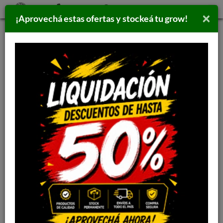
×
¡Aprovechá estas ofertas y stockeá tu grow!
Inicio
>
PARAFERNALIA
>
PICADORES
TRITURADOR TABACO
CARGADOR
3286