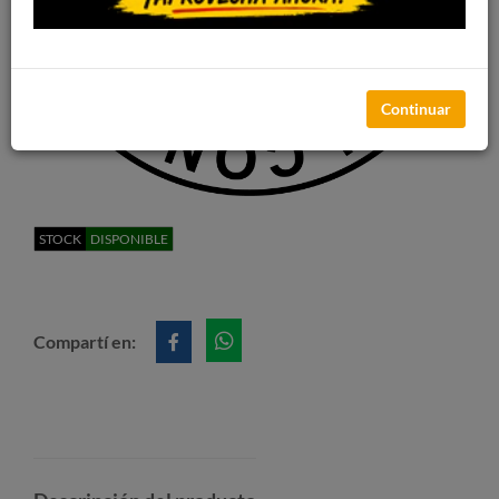
Continuar
STOCK
DISPONIBLE
Compartí en: