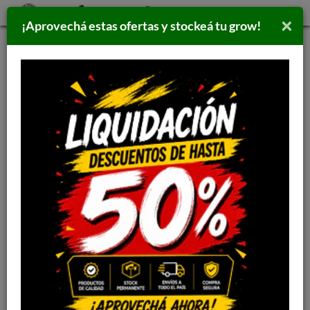
×
¡Aprovechá estas ofertas y stockeá tu grow!
Inicio
>
PARAFERNALIA
>
PICADORES
PICADOR DARTH VADER ORO
BRONCE COBRE
3303