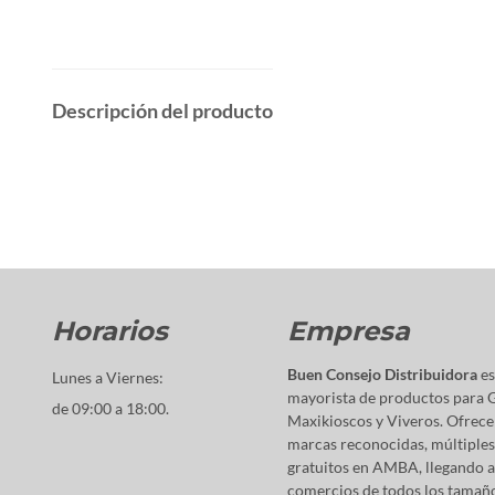
Descripción del producto
Horarios
Empresa
Buen Consejo Distribuidora
es
Lunes a Viernes:
mayorista de productos para 
de 09:00 a 18:00.
Maxikioscos y Viveros. Ofrece
marcas reconocidas, múltiples
gratuitos en AMBA, llegando a
comercios de todos los tamaños