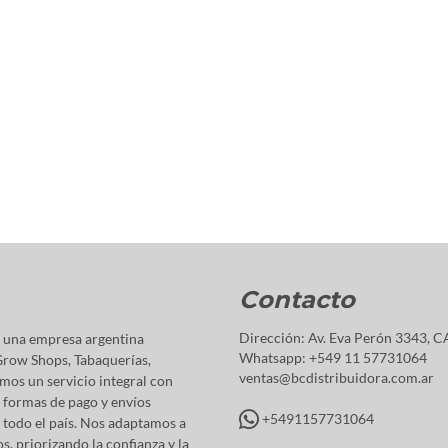
Contacto
Dirección: Av. Eva Perón 3343, 
 una empresa argentina
Whatsapp: +549 11 57731064
Grow Shops, Tabaquerías,
ventas@bcdistribuidora.com.ar
mos un servicio integral con
 formas de pago y envíos
+5491157731064
 todo el país. Nos adaptamos a
, priorizando la confianza y la