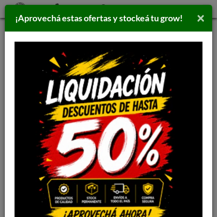
×
¡Aprovechá estas ofertas y stockeá tu grow!
Inicio
>
PARAFERNALIA
>
PAPELILLOS | CELULOSAS
PAPEL HEMP WRAP 3RAYOS
2224