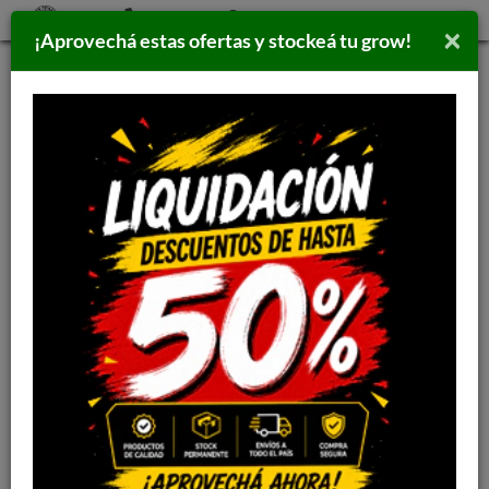
×
¡Aprovechá estas ofertas y stockeá tu grow!
Inicio
>
FERTILIZANTES
>
KAWSAY
KAWSAY POWER FINISH 1L
3289